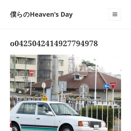
僕らのHeaven's Day
メニュ
ーとウ
ィジェ
ット
o0425042414927794978