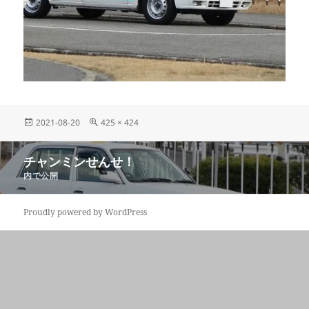
投
フ
2021-08-20
425 × 424
稿
ル
日:
サ
投
チャンミンせんせ！
イ
稿
ズ
内で公開
ナ
ビ
Proudly powered by WordPress
ゲ
ー
シ
ョ
ン