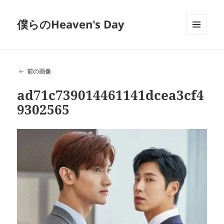
僕らのHeaven's Day
メニュ
ーとウ
ィジェ
ット
前の画像
ad71c739014461141dcea3cf4
9302565