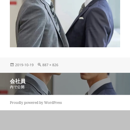
投
フ
2019-10-19
887 × 826
稿
ル
日:
サ
投
会社員
イ
稿
ズ
内で公開
ナ
ビ
Proudly powered by WordPress
ゲ
ー
シ
ョ