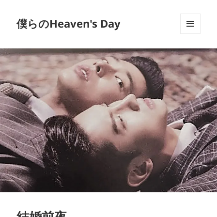
僕らのHeaven's Day
メニュ
ーとウ
ィジェ
ット
結婚前夜