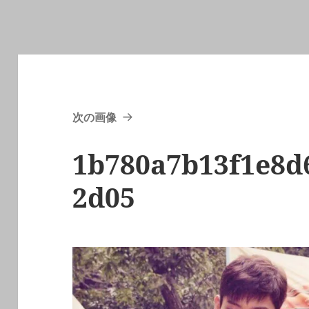
次の画像
1b780a7b13f1e8d
2d05