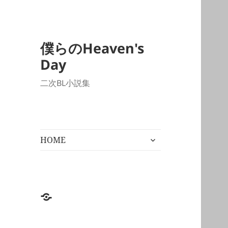
僕らのHeaven's
Day
二次BL小説集
サ
HOME
ブ
メ
ニ
ュ
ー
HOME
を
展