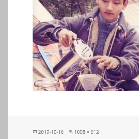
投
フ
2019-10-16
1008 × 612
稿
ル