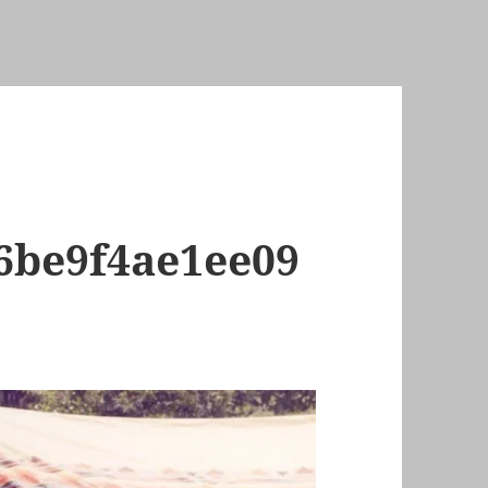
6be9f4ae1ee09