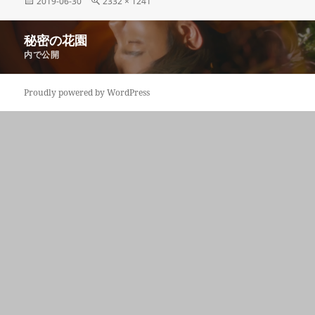
投
フ
2019-06-30
2332 × 1241
稿
ル
日:
サ
投
秘密の花園
イ
稿
ズ
内で公開
ナ
ビ
Proudly powered by WordPress
ゲ
ー
シ
ョ
ン