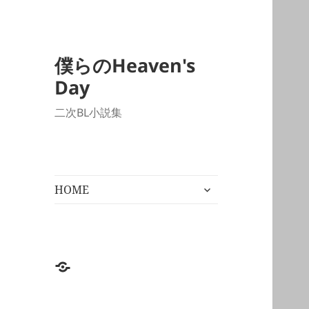
僕らのHeaven's
Day
二次BL小説集
サ
HOME
ブ
メ
ニ
ュ
ー
HOME
を
展