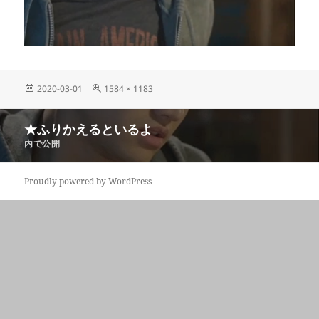
投
フ
2020-03-01
1584 × 1183
稿
ル
日:
サ
投
★ふりかえるといるよ
イ
稿
ズ
内で公開
ナ
ビ
Proudly powered by WordPress
ゲ
ー
シ
ョ
ン