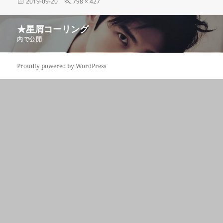
投
フ
2019-09-20
798 × 427
稿
ル
日:
サ
投
★星屑コーリング
イ
稿
ズ
内で公開
ナ
ビ
Proudly powered by WordPress
ゲ
ー
シ
ョ
ン