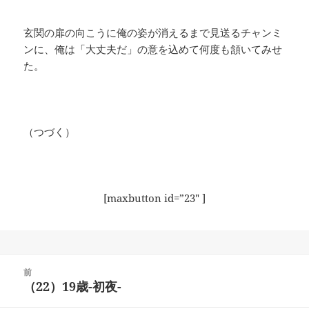
玄関の扉の向こうに俺の姿が消えるまで見送るチャンミ
ンに、俺は「大丈夫だ」の意を込めて何度も頷いてみせ
た。
（つづく）
[maxbutton id=”23″ ]
投
前
稿
（22）19歳-初夜-
前
ナ
の