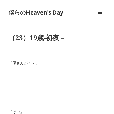
僕らのHeaven's Day
メニュ
ーとウ
ィジェ
ット
（23）19歳-初夜 –
「母さんが！？」
『はい』