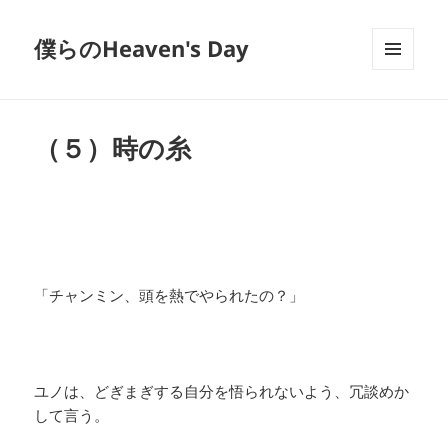
僕らのHeaven's Day
メニュ
ーとウ
ィジェ
ット
（５）時の糸
「チャンミン、頭を熱でやられたの？」
ユノは、どぎまぎする自分を悟られないよう、冗談めか
して言う。