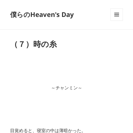
僕らのHeaven's Day
メニュ
ーとウ
ィジェ
ット
（７）時の糸
～チャンミン～
目覚めると、寝室の中は薄暗かった。