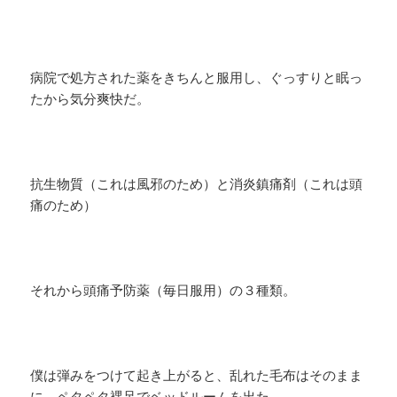
病院で処方された薬をきちんと服用し、ぐっすりと眠っ
たから気分爽快だ。
抗生物質（これは風邪のため）と消炎鎮痛剤（これは頭
痛のため）
それから頭痛予防薬（毎日服用）の３種類。
僕は弾みをつけて起き上がると、乱れた毛布はそのまま
に、ペタペタ裸足でベッドルームを出た。