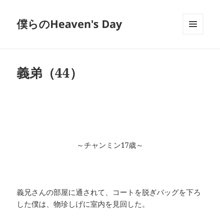
僕らのHeaven's Day
メニュ
ーとウ
ィジェ
ット
義弟（44）
～チャンミン17歳～
義兄さんの部屋に通されて、コートを脱ぎバッグを下ろ
した僕は、物珍しげに室内を見回した。