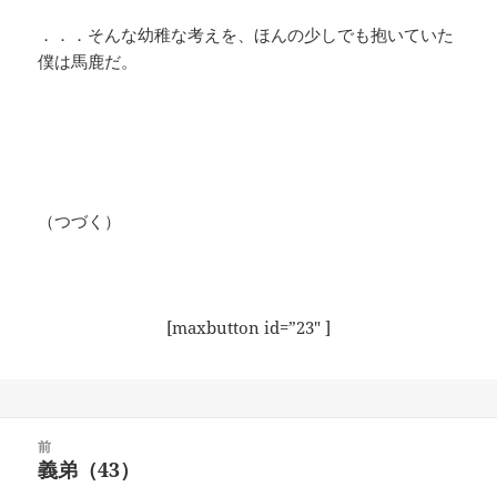
．．．そんな幼稚な考えを、ほんの少しでも抱いていた
僕は馬鹿だ。
（つづく）
[maxbutton id=”23″ ]
投
前
稿
義弟（43）
前
ナ
の