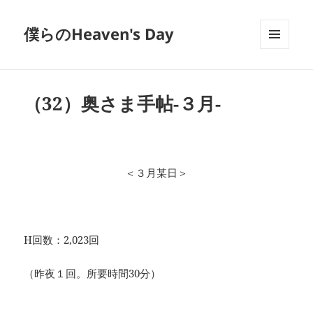
僕らのHeaven's Day
メニュ
ーとウ
ィジェ
ット
（32）奥さま手帖-３月-
＜３月某日＞
H回数：2,023回
（昨夜１回。所要時間30分）