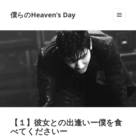
僕らのHeaven's Day
メニュ
ーとウ
ィジェ
ット
【１】彼女との出逢いー僕を食
べてくださいー