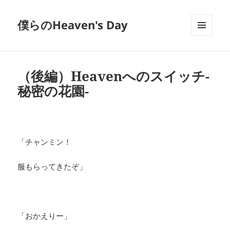
僕らのHeaven's Day
メニュ
ーとウ
ィジェ
ット
（後編）Heavenへのスイッチ-
秘密の花園-
「チャンミン！
服もらってきたぞ」
「おかえりー」