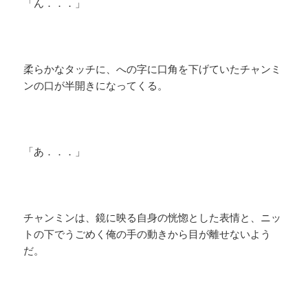
「ん．．．」
柔らかなタッチに、への字に口角を下げていたチャンミ
ンの口が半開きになってくる。
「あ．．．」
チャンミンは、鏡に映る自身の恍惚とした表情と、ニッ
トの下でうごめく俺の手の動きから目が離せないよう
だ。