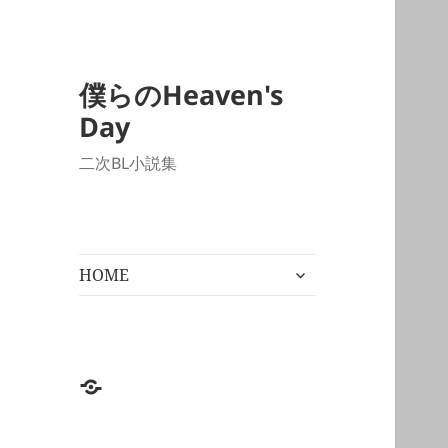
僕らのHeaven's
Day
二次BL小説集
サ
HOME
ブ
メ
ニ
ュ
ー
HOME
を
展