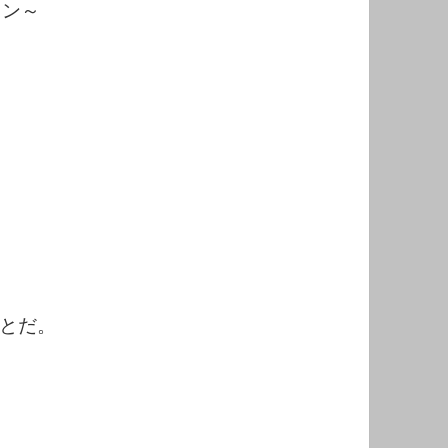
ミン～
とだ。