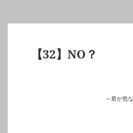
【32】NO？
～君が危