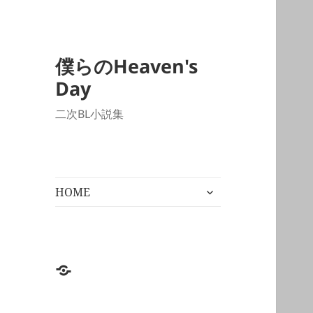
僕らのHeaven's
Day
二次BL小説集
サ
HOME
ブ
メ
ニ
ュ
ー
HOME
を
展