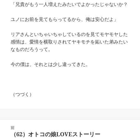
「兄貴がもう一人増えたみたいでよかったじゃないか？
ユノにお前を見てもらってるから、俺は安心だよ」
リアさんといちゃいちゃしているのを見てモヤモヤした
感情は、愛情を横取りされてヤキモチを妬いた弟みたい
なものだろうって。
今の僕は、それとは少し違ってきた。
（つづく）
投
前
稿
（62）オトコの娘LOVEストーリー
前
ナ