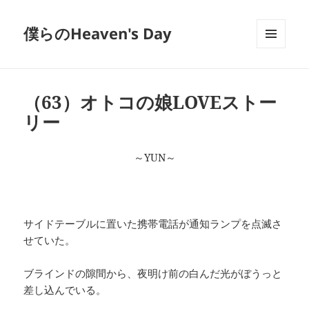
僕らのHeaven's Day
メニュ
ーとウ
ィジェ
ット
（63）オトコの娘LOVEストー
リー
～YUN～
サイドテーブルに置いた携帯電話が通知ランプを点滅さ
せていた。
ブラインドの隙間から、夜明け前の白んだ光がぼうっと
差し込んでいる。