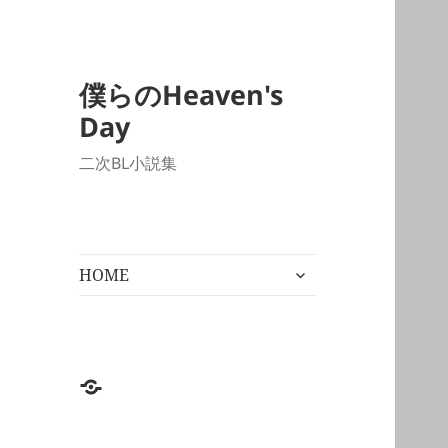
僕らのHeaven's
Day
二次BL小説集
サ
HOME
ブ
メ
ニ
ュ
ー
HOME
を
展