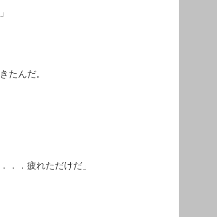
」
きたんだ。
．．．疲れただけだ」