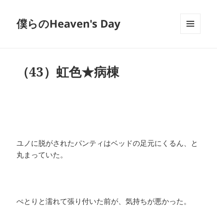
僕らのHeaven's Day
メニュ
ーとウ
ィジェ
ット
（43）虹色★病棟
ユノに脱がされたパンティはベッドの足元にくるん、と
丸まっていた。
ぺとりと濡れて張り付いた前が、気持ちが悪かった。