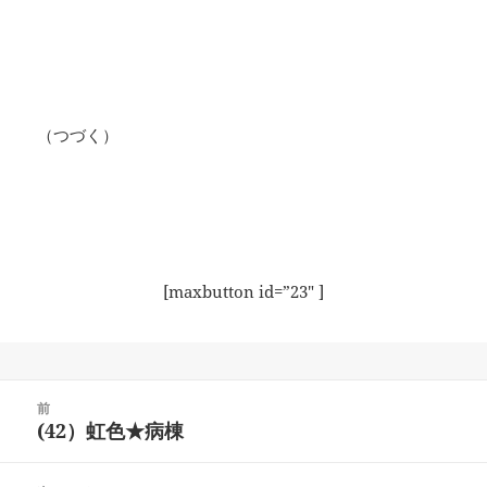
（つづく）
[maxbutton id=”23″ ]
投
前
稿
(42）虹色★病棟
前
ナ
の
ビ
投