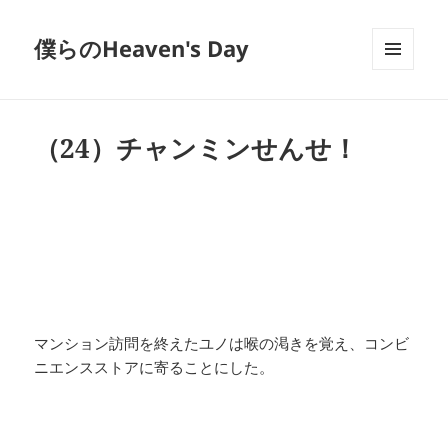
僕らのHeaven's Day
メニュ
ーとウ
ィジェ
ット
（24）チャンミンせんせ！
マンション訪問を終えたユノは喉の渇きを覚え、コンビ
ニエンスストアに寄ることにした。