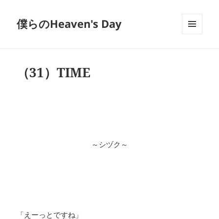
僕らのHeaven's Day
メニュ
ーとウ
ィジェ
ット
（31）TIME
～シヅク～
「えーっとですね」