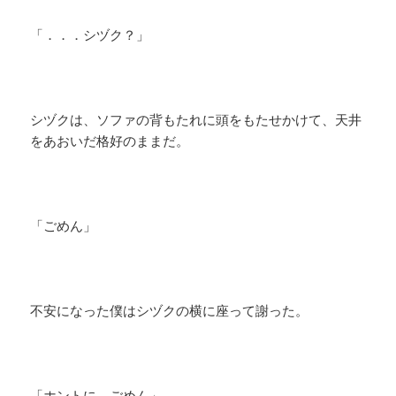
「．．．シヅク？」
​シヅクは、ソファの背もたれに頭をもたせかけて、天井
をあおいだ格好のままだ。
「ごめん」
不安になった僕はシヅクの横に座って謝った。
​「ホントに、ごめん」