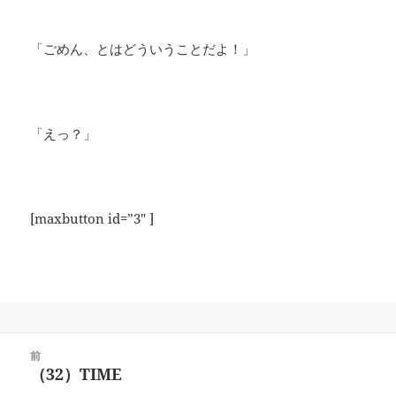
​「ごめん、とはどういうことだよ！」
​「えっ？」
[maxbutton id=”3″ ]
投
前
稿
（32）TIME
前
ナ
の