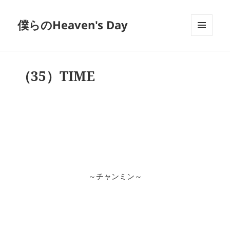
僕らのHeaven's Day
メニュ
ーとウ
ィジェ
ット
（35）TIME
～チャンミン～