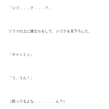
「シヅ．．．ク．．．？」
ソファの上に膝立ちをして、シヅクを見下ろした。
「チャンミン」
「う、うん！」
（怒ってるよな．．．．．．ん？）