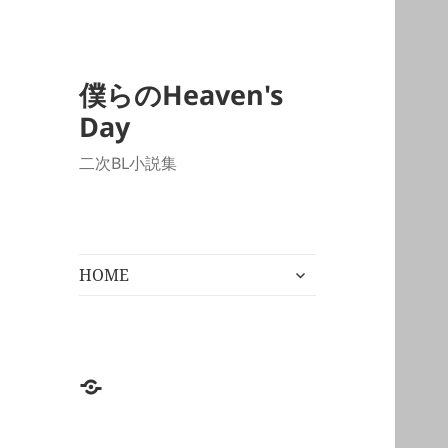
僕らのHeaven's
Day
二次BL小説集
サ
HOME
ブ
メ
ニ
ュ
ー
HOME
を
展