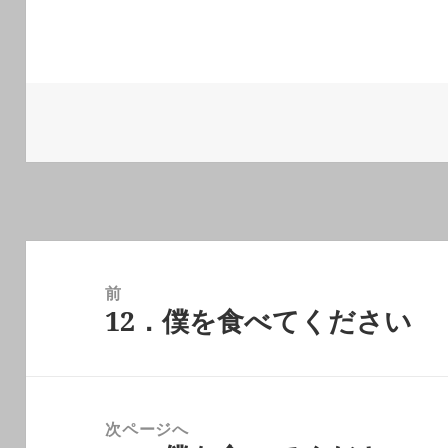
投
稿
前
12．僕を食べてください
ナ
前
ビ
の
ゲ
投
ー
稿:
次ページへ
シ