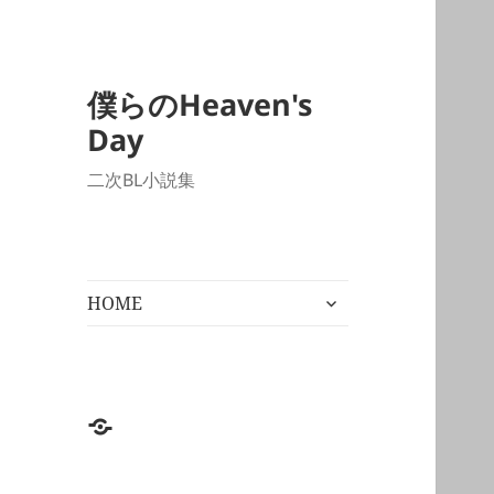
僕らのHeaven's
Day
二次BL小説集
サ
HOME
ブ
メ
ニ
ュ
ー
HOME
を
展