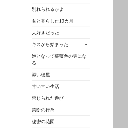
を
開
展
別れられるかよ
開
君と暮らした13カ月
大好きだった
サ
キスから始まった
ブ
メ
泡となって薔薇色の雲にな
ニ
る
ュ
添い寝屋
ー
を
甘い甘い生活
展
開
禁じられた遊び
禁断の行為
秘密の花園