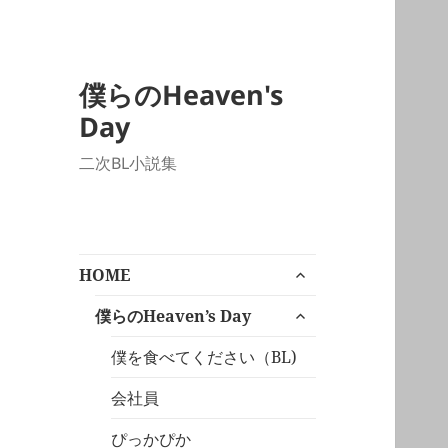
僕らのHeaven's
Day
二次BL小説集
サ
HOME
ブ
サ
メ
僕らのHeaven’s Day
ブ
ニ
メ
僕を食べてください（BL)
ュ
ニ
ー
会社員
ュ
を
ー
展
ぴっかぴか