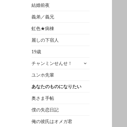
結婚前夜
義弟／義兄
虹色★病棟
麗しの下宿人
19歳
サ
チャンミンせんせ！
ブ
メ
ユンホ先輩
ニ
あなたのものになりたい
ュ
ー
奥さま手帖
を
展
僕の失恋日記
開
俺の彼氏はオメガ君