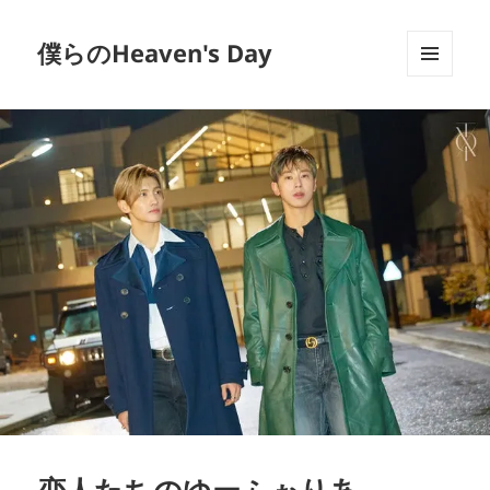
僕らのHeaven's Day
メニュ
ーとウ
ィジェ
ット