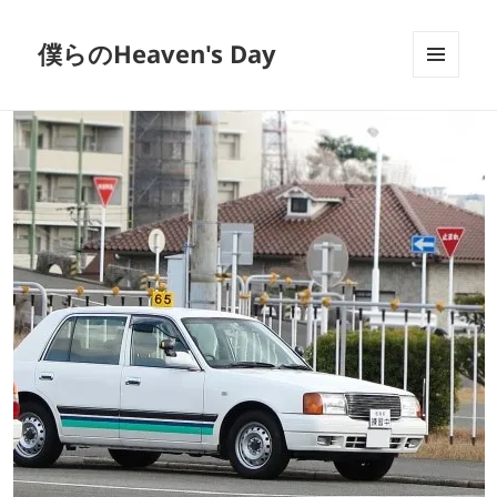
僕らのHeaven's Day
メニュ
ーとウ
ィジェ
ット