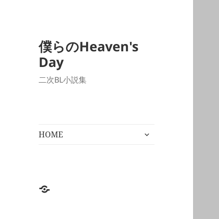
僕らのHeaven's
Day
二次BL小説集
サ
HOME
ブ
メ
ニ
ュ
ー
HOME
を
展