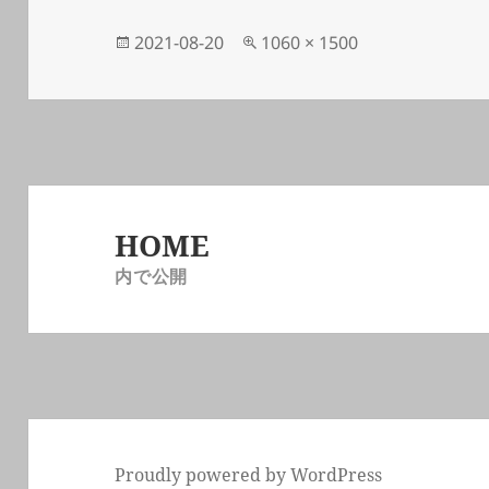
投
フ
2021-08-20
1060 × 1500
稿
ル
日:
サ
イ
ズ
投
稿
HOME
ナ
内で公開
ビ
ゲ
ー
シ
ョ
ン
Proudly powered by WordPress