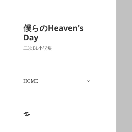
僕らのHeaven's
Day
二次BL小説集
サ
HOME
ブ
メ
ニ
ュ
ー
HOME
を
展