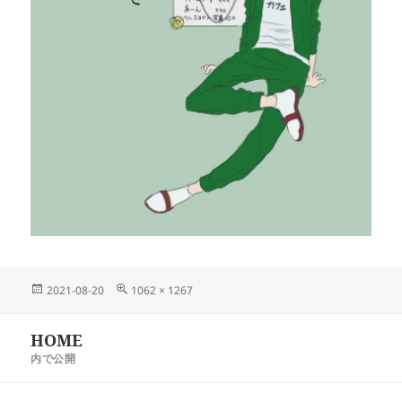
投
フ
2021-08-20
1062 × 1267
稿
ル
日:
サ
投
HOME
イ
稿
ズ
内で公開
ナ
ビ