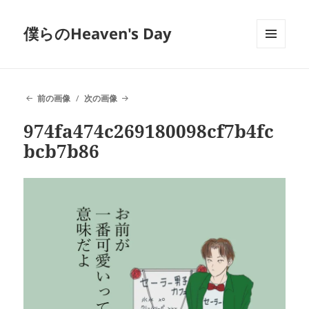
僕らのHeaven's Day
メニュ
ーとウ
ィジェ
ット
前の画像
次の画像
974fa474c269180098cf7b4fc
bcb7b86