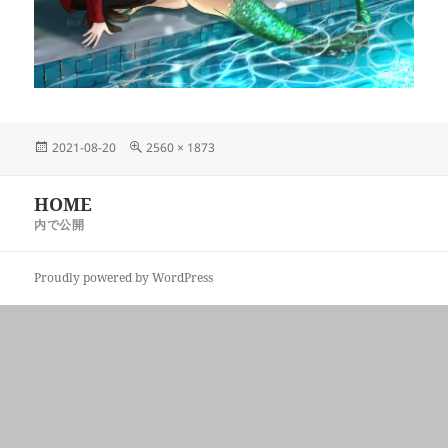
投
フ
2021-08-20
2560 × 1873
稿
ル
日:
サ
投
HOME
イ
稿
ズ
内で公開
ナ
ビ
Proudly powered by WordPress
ゲ
ー
シ
ョ
ン