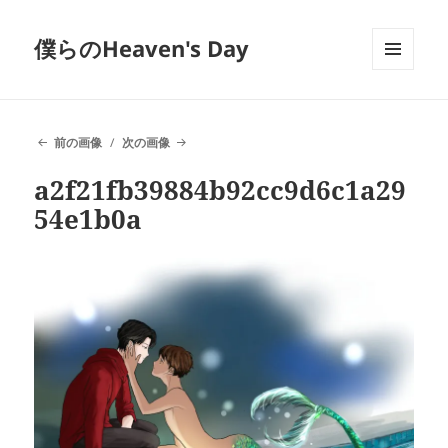
僕らのHeaven's Day
メニュ
ーとウ
ィジェ
ット
前の画像
次の画像
a2f21fb39884b92cc9d6c1a29
54e1b0a