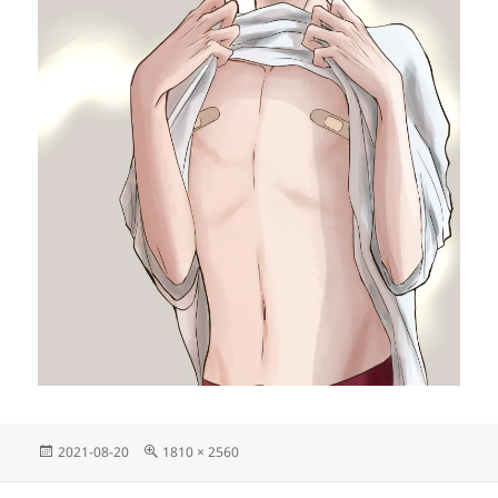
投
フ
2021-08-20
1810 × 2560
稿
ル
日:
サ
投