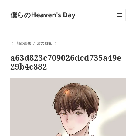
僕らのHeaven's Day
メニュ
ーとウ
ィジェ
ット
前の画像
次の画像
a63d823c709026dcd735a49e
29b4c882