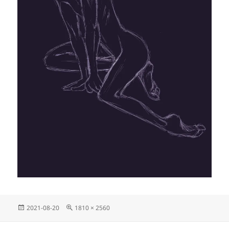
投
フ
2021-08-20
1810 × 2560
稿
ル
日:
サ
投