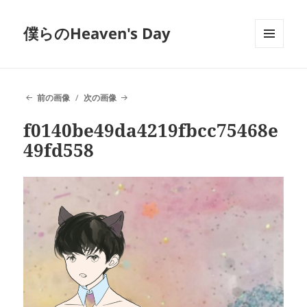
僕らのHeaven's Day
メニュ
ーとウ
ィジェ
ット
前の画像
次の画像
f0140be49da4219fbcc75468e
49fd558