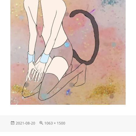
投
フ
2021-08-20
1063 × 1500
稿
ル
日:
サ
投