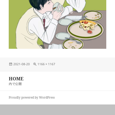
投
フ
2021-08-20
1166 × 1167
稿
ル
日:
サ
投
HOME
イ
稿
ズ
内で公開
ナ
ビ
Proudly powered by WordPress
ゲ
ー
シ