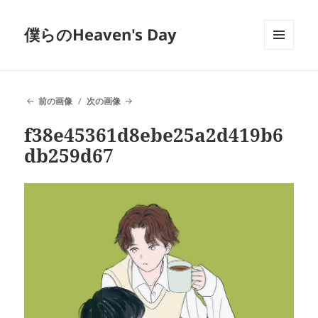
僕らのHeaven's Day
メニュ
ーとウ
ィジェ
ット
前の画像
次の画像
f38e45361d8ebe25a2d419b6
db259d67