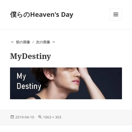
僕らのHeaven's Day
メニュ
ーとウ
ィジェ
ット
前の画像
次の画像
MyDestiny
投
フ
2019-04-10
1063 × 303
稿
ル
日:
サ