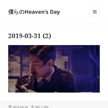
僕らのHeaven's Day
メニュ
ーとウ
ィジェ
ット
2019-03-31 (2)
投
フ
2019-04-24
981 × 509