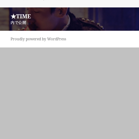
稿
ル
日:
サ
投
★TIME
イ
稿
ズ
内で公開
ナ
ビ
Proudly powered by WordPress
ゲ
ー
シ
ョ
ン