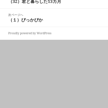
（32）君と暮らした13カ月
前
ナ
の
ビ
投
次ページへ
ゲ
稿:
（１）ぴっかぴか
次
ー
の
シ
投
ョ
Proudly powered by WordPress
稿:
ン