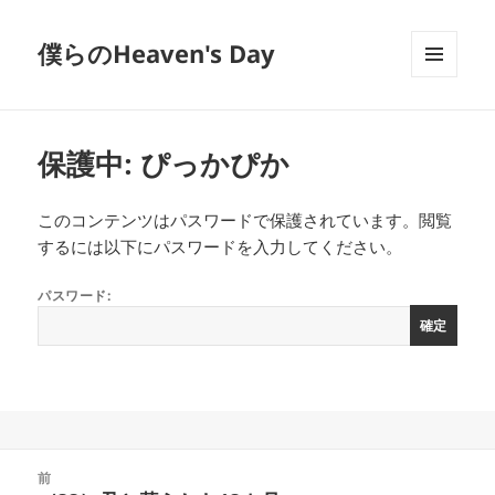
僕らのHeaven's Day
メニュ
ーとウ
ィジェ
ット
保護中: ぴっかぴか
このコンテンツはパスワードで保護されています。閲覧
するには以下にパスワードを入力してください。
パスワード:
投
前
稿