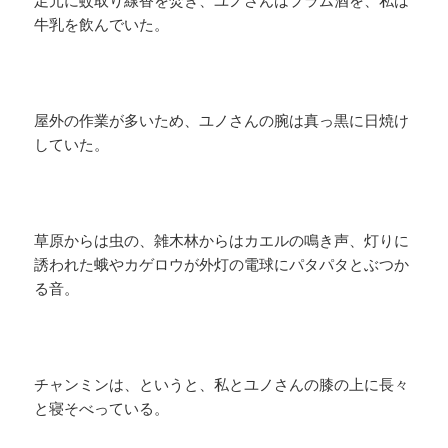
足元に蚊取り線香を焚き、ユノさんはプラム酒を、私は
牛乳を飲んでいた。
屋外の作業が多いため、ユノさんの腕は真っ黒に日焼け
していた。
草原からは虫の、雑木林からはカエルの鳴き声、灯りに
誘われた蛾やカゲロウが外灯の電球にパタパタとぶつか
る音。
チャンミンは、というと、私とユノさんの膝の上に長々
と寝そべっている。