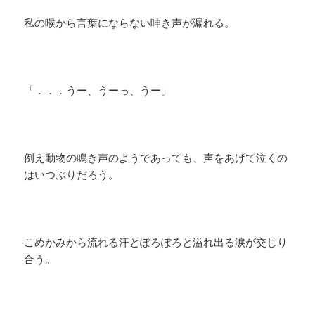
私の喉から言葉にならない呻き声が漏れる。
「．．．うー、うーっ、うー」
例え動物の鳴き声のようであっても、声をあげて泣くの
はいつぶりだろう。
こめかみから流れる汗とぽろぽろと溢れ出る涙が交じり
合う。