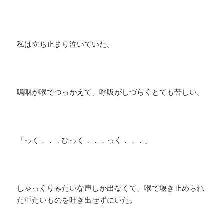
私は立ち止まり泣いていた。
嗚咽が喉でつっかえて、呼吸がしづらくとても苦しい。
「っく．．．ひっく．．．っく．．．」
しゃっくりみたいな声しか出なくて、喉で堰き止められ
た重たいものを吐き出せずにいた。