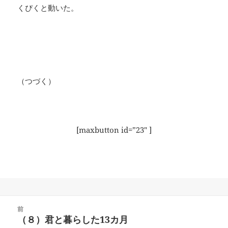
くぴくと動いた。
（つづく）
[maxbutton id=”23″ ]
投
前
稿
（８）君と暮らした13カ月
前
ナ