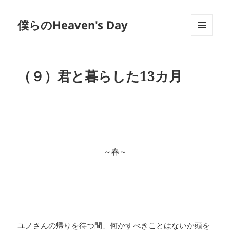
僕らのHeaven's Day
メニュ
ーとウ
ィジェ
ット
（９）君と暮らした13カ月
～春～
ユノさんの帰りを待つ間、何かすべきことはないか頭を