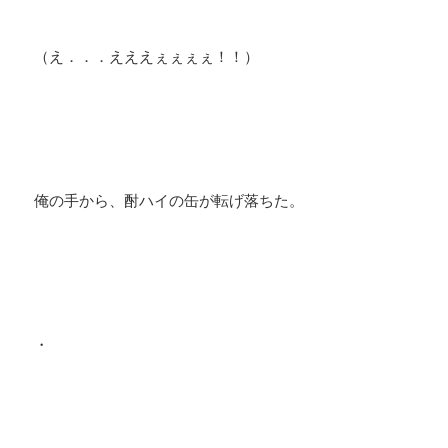
（え．．．えええぇぇぇぇ！！）
俺の手から、酎ハイの缶が転げ落ちた。
・