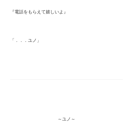
『電話をもらえて嬉しいよ』
「．．．ユノ」
～ユノ～