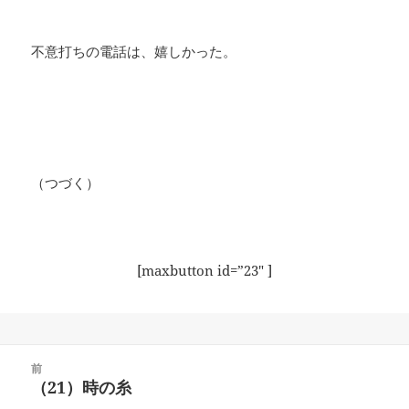
不意打ちの電話は、嬉しかった。
（つづく）
[maxbutton id=”23″ ]
投
前
稿
（21）時の糸
前
ナ