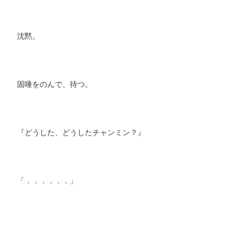
​沈黙。
​固唾をのんで、待つ。
『どうした、どうしたチャンミン？』
「．．．．．．」