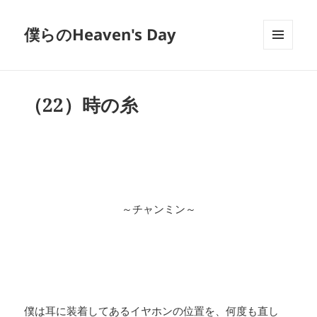
僕らのHeaven's Day
メニュ
ーとウ
ィジェ
ット
（22）時の糸
～チャンミン～
僕は耳に装着してあるイヤホンの位置を、何度も直し