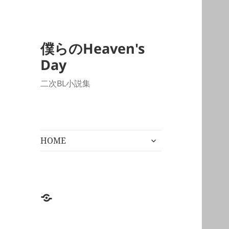
僕らのHeaven's
Day
二次BL小説集
サ
HOME
ブ
メ
ニ
ュ
ー
HOME
を
展