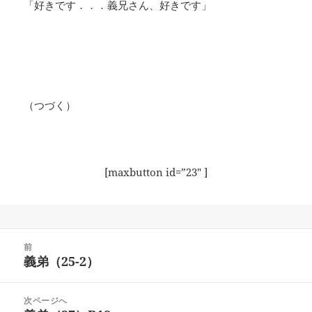
「好きです．．．義兄さん、好きです」
（つづく）
[maxbutton id=”23″ ]
投
前
稿
義弟（25-2）
前
ナ
の
ビ
投
次ページへ
ゲ
稿: