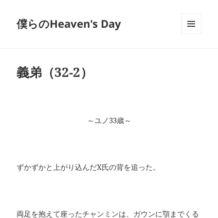
僕らのHeaven's Day
メニュ
ーとウ
ィジェ
ット
義弟（32-2）
～ユノ33歳～
ずかずかと上がり込んだX氏の背を追った。
両足を抱えて座ったチャンミンは、ガウンに顎までくる