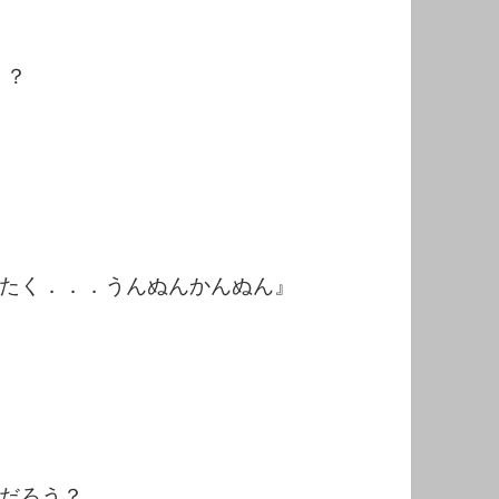
う？
たく．．．うんぬんかんぬん』
だろう？