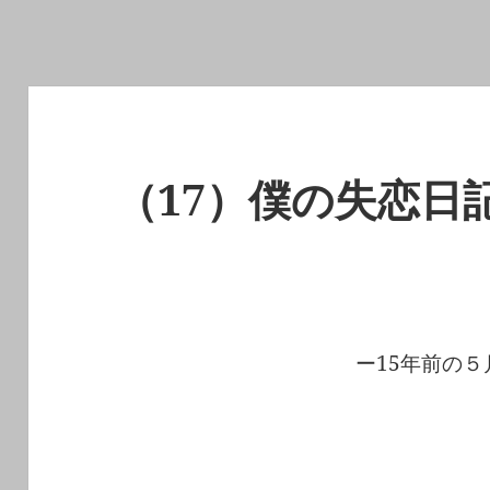
（17）僕の失恋日
ー15年前の５