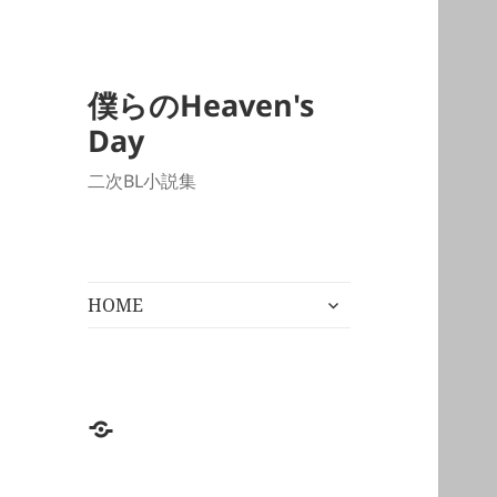
僕らのHeaven's
Day
二次BL小説集
サ
HOME
ブ
メ
ニ
ュ
ー
HOME
を
展