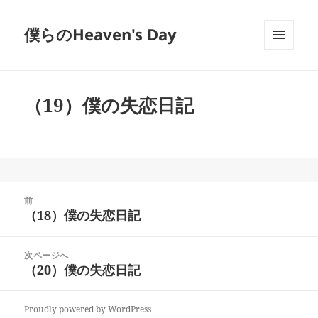
僕らのHeaven's Day
メニュ
ーとウ
ィジェ
ット
（19）僕の失恋日記
投
前
稿
（18）僕の失恋日記
前
ナ
の
ビ
投
次ページへ
ゲ
稿:
（20）僕の失恋日記
次
ー
の
シ
投
ョ
Proudly powered by WordPress