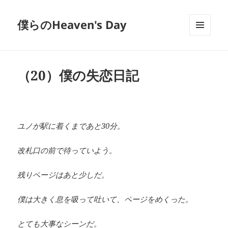
僕らのHeaven's Day
メニュ
ーとウ
ィジェ
ット
（20）僕の失恋日記
ユノが駅に着くまであと30分。
改札口の前で待っていよう。
残りページはあと少しだ。
僕は大きく息を吸って吐いて、ページをめくった。
とても大事なシーンだ。