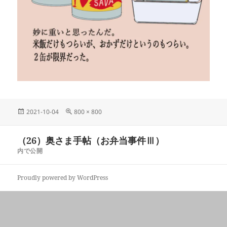
投
フ
2021-10-04
800 × 800
稿
ル
日:
サ
投
（26）奥さま手帖（お弁当事件Ⅲ）
イ
稿
ズ
内で公開
ナ
ビ
Proudly powered by WordPress
ゲ
ー
シ
ョ