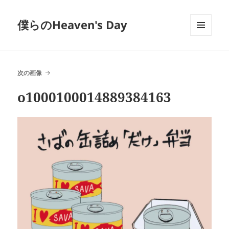
僕らのHeaven's Day
メニュ
ーとウ
ィジェ
ット
次の画像
o1000100014889384163