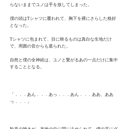
らないままでユノは手を放してしまった。
僕の頭はTシャツに覆われて、胸下を裸にさらした格好
となった。
Tシャツに包まれて、目に映るものは真白な生地だけ
で、周囲の音からも遮られた。
自然と僕の全神経は、ユノと繋がるあの一点だけに集中
することとなる。
「．．．あん．．．あっ．．．あん．．．ああ、ああ
っ．．．」
歓喜の呻きが、布地の中に閉じ込められて、僕の耳にダ