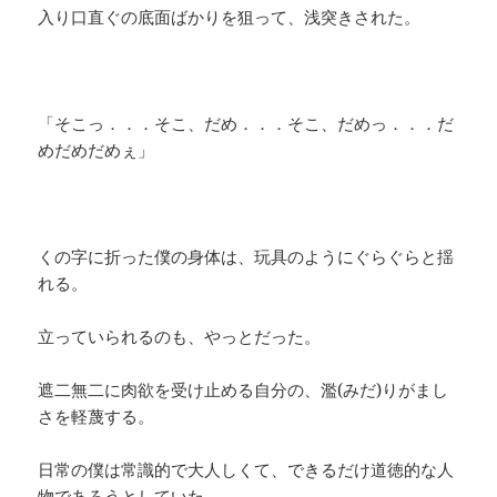
入り口直ぐの底面ばかりを狙って、浅突きされた。
「そこっ．．．そこ、だめ．．．そこ、だめっ．．．だ
めだめだめぇ」
くの字に折った僕の身体は、玩具のようにぐらぐらと揺
れる。
立っていられるのも、やっとだった。
遮二無二に肉欲を受け止める自分の、濫(みだ)りがまし
さを軽蔑する。
日常の僕は常識的で大人しくて、できるだけ道徳的な人
物であろうとしていた。