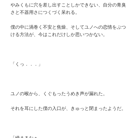
やみくもに穴を差し出すことしかできない、自分の青臭
さと不器用さにつくづく呆れる。
僕の中に渦巻く不安と焦燥、そしてユノへの恋情をぶつ
ける方法が、今はこれだけしか思いつかない。
「くっ．．．」
ユノの喉から、くぐもったうめき声が漏れた。
それを耳にした僕の入口が、きゅっと閉まったようだ。
「締まるなぁ。