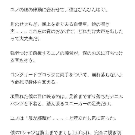
ユノの腰の律動に合わせて、僕はひんひん喘ぐ。
川のせせらぎ、頭上を走り去る自働車、蝉の鳴き
声．．．これらの音のおかげで、どれだけ大声を出した
って大丈夫だ。
強弱つけて前後するユノの腰骨が、僕のお尻に打ちつけ
る音もそう。
コンクリートブロックに両手をついて、崩れ落ちないよ
う必死で身体を支える。
項垂れた僕の目に映るのは、足首までずり落ちたデニム
パンツと下着と、踏ん張るスニーカーの足先だけ。
ユノは「服が邪魔だ．．．」と苛立たし気に言った。
僕のTシャツは胸上までまくし上げられ、完全に脱ぎ切