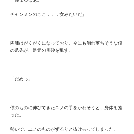
チャンミンのここ．．．女みたいだ」
両膝はがくがくになっており、今にも崩れ落ちそうな僕
の爪先が、足元の川砂を乱す。
「だめっ」
僕のものに伸びてきたユノの手をかわそうと、身体を捻
った。
勢いで、ユノのものがずるりと抜け去ってしまった。