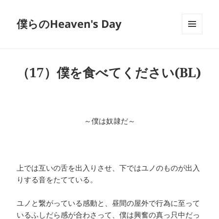
僕らのHeaven's Day
メニュ
ーとウ
ィジェ
ット
（17）僕を食べてください(BL)
～僕は奴隷だ～
上では互いの舌を出入りさせ、下ではユノのものが出入
りする音をたてている。
ユノと繋がっている感動と、昼間の屋外で行為に至って
いるふしだら感が合わさって、僕は興奮の真っ只中だっ