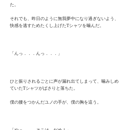
た。
それでも、昨日のように無我夢中になり過ぎないよう、
快感を逃すためたくし上げたTシャツを噛んだ。
「んっ．．．んっ．．．」
ひと振りされるごとに声が漏れ出てしまって、噛みしめ
ていたTシャツがぱさりと落ちた。
僕の腰をつかんだユノの手が、僕の胸を這う。
「やっ．．．そこは、だめ！」